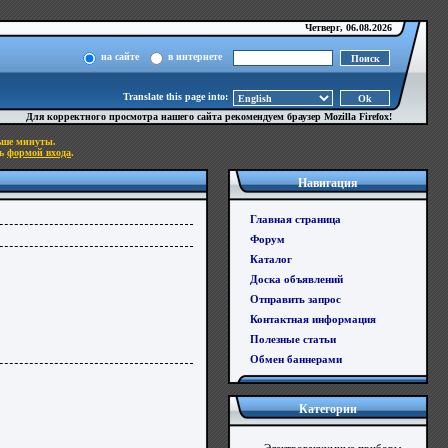
Четверг, 06.08.2026
на сайте
в интернете
Translate this page into:
Для корректного просмотра нашего сайта рекомендуем браузер
Mozilla Firefox
!
ьше минуты.
сь
формой входа
.
Навигация
Главная страница
Форум
Каталог
Доска объявлений
Отправить запрос
Контактная информация
Полезные статьи
Обмен баннерами
Категории