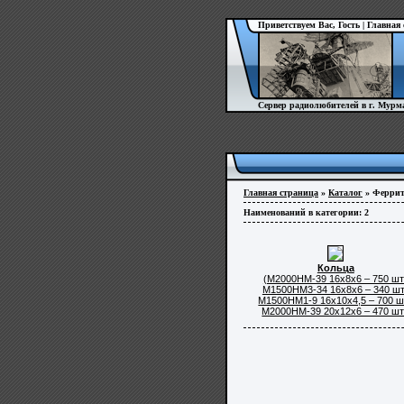
Приветствуем Вас, Гость |
Главная
Сервер радиолюбителей в г. Мурм
Главная страница
»
Каталог
» Ферри
Наименований в категории:
2
Кольца
(М2000НМ-39 16х8х6 – 750 шт.
М1500НМ3-34 16х8х6 – 340 шт
М1500НМ1-9 16х10х4,5 – 700 шт
М2000НМ-39 20х12х6 – 470 шт