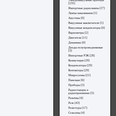
Электровакуумные приборы
[235]
Импортные радиолампы
[27]
Лампы накаливания
[1]
Акустика
[0]
Вакуумные выключатели
[1]
Вакуумные конденсаторы
[0]
Вариометры
[2]
Двигатели
[11]
Динамики
[0]
Диоды полупроводниковые
[3]
Импортные РЭК
[28]
Коммутация
[29]
Конденсаторы
[29]
Контакторы
[29]
Микросхемы
[21]
Панельки
[6]
Приборы
[3]
Радиостанции и
радиоприемники
[5]
Разъёмы
[4]
Реле
[43]
Резисторы
[17]
Сельсины
[4]