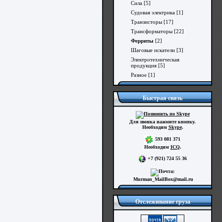
Сила
[5]
Судовая электрика
[1]
Транзисторы
[17]
Трансформаторы
[22]
Ферриты
[2]
Шаговые искатели
[3]
Электротехническая
продукция
[5]
Разное
[1]
Быстрая связь
Для звонка нажмите кнопку.
Необходим
Skype
.
593 081 371
Необходим
ICQ
.
+7 (921) 724 55 36
Murman_MailBox@mail.ru
Отслеживание груза