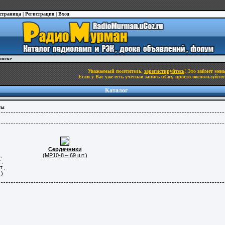
 страница
|
Регистрация
|
Вход
анске
Уважаемый посетитель,
зарегистируйтесь
! Это займет мен
Если у Вас уже есть учётная запись uCoz, просто воспользуйте
Каталог
ты
Сердечники
,
(МР10-8 – 69 шт.)
.,
.,
.)