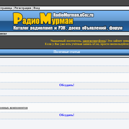
 страница
|
Регистрация
|
Вход
анске
Уважаемый посетитель,
зарегистируйтесь
! Это займет мен
Если у Вас уже есть учётная запись uCoz, просто воспользуйте
Полезные статьи
Обсудить!
ронных компонентов
Обсудить!