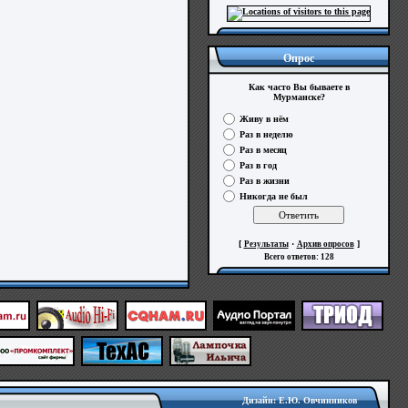
Опрос
Как часто Вы бываете в
Мурманске?
Живу в нём
Раз в неделю
Раз в месяц
Раз в год
Раз в жизни
Никогда не был
[
·
]
Результаты
Архив опросов
Всего ответов:
128
Дизайн: Е.Ю. Овчинников