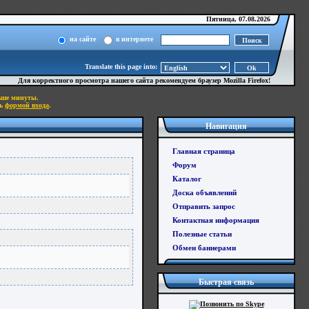
Пятница, 07.08.2026
на сайте
в интернете
Translate this page into:
Для корректного просмотра нашего сайта рекомендуем браузер
Mozilla Firefox
!
ьше минуты.
сь
формой входа
.
Навигация
Главная страница
Форум
Каталог
Доска объявлений
Отправить запрос
Контактная информация
Полезные статьи
Обмен баннерами
Быстрая связь