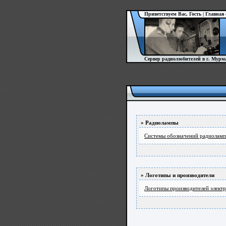
Приветствуем Вас, Гость |
Главная
Сервер радиолюбителей в г. Мурм
» Радиолампы
Системы обозначений радиоламп
» Логотипы и производители
Логотипы производителей элект