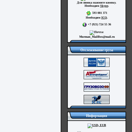
Для звонка нажмите кнопку.
Необходим
Skype
.
593 081 371
Необходим
ICQ
.
+7 (921) 724 55 36
Murman_MailBox@mail.ru
Отслеживание груза
Информация